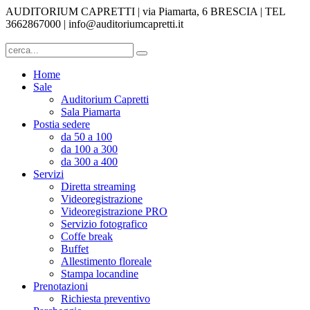
AUDITORIUM CAPRETTI | via Piamarta, 6 BRESCIA | TEL
3662867000 | info@auditoriumcapretti.it
Home
Sale
Auditorium Capretti
Sala Piamarta
Posti
a sedere
da 50 a 100
da 100 a 300
da 300 a 400
Servizi
Diretta streaming
Videoregistrazione
Videoregistrazione PRO
Servizio fotografico
Coffe break
Buffet
Allestimento floreale
Stampa locandine
Prenotazioni
Richiesta preventivo