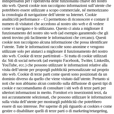
indispensabili per l’operatività delle funzionalità chiave del nostro
sito web. Questi cookie non raccolgono informazioni sull’utente che
potrebbero essere utilizzate a scopo commerciale, né memorizzano
la cronologia di navigazione dell’utente su Internet. Cookie
analitici/di performance – Ci permettono di riconoscere e contare il
numero di visitatori che accedono al nostro sito web e di vedere
come vi navigano e lo utilizzano. Questo ci aiuta a migliorare il
funzionamento del nostro sito web (ad esempio garantendo che gli
utenti trovino più facilmente le informazioni che cercano). Questi
cookie non raccolgono alcuna informazione che possa identificare
l’utente. Tutte le informazioni raccolte sono anonime e vengono
utilizzate solo per aiutarci a migliorare il funzionamento del nostro
sito web. Cookie di terze parti/mirati – Si tratta di cookie utilizzati
da: Siti di social network (ad esempio Facebook, Twitter, LinkedIn,
YouTube, ecc.) che possono utilizzare le informazioni relative alla
visita dell’utente per proporgli pubblicità personalizzate sul proprio
sito web. Cookie di terze parti come questi sono posizionati da un
dominio diverso da quello che viene visitato dall’utente. Pertanto si
noti che non abbiamo alcun controllo sulla diffusione di questi tipi di
cookie e raccomandiamo di consultare i siti web di terze parti per
ulteriori informazioni in merito. Fornitori e/o inserzionisti terzi, da
noi accuratamente selezionati, che possono utilizzare le informazioni
sulla visita dell’utente per mostrargli pubblicità che potrebbero
essere di suo interesse. Per saperne di più riguardo ai cookies e come
gestire o disabilitare quelli di terze parti o di marketing/retargeting,