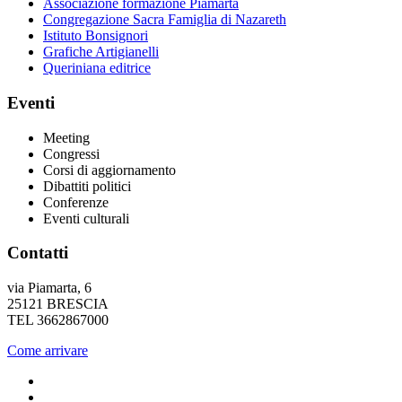
Associazione formazione Piamarta
Congregazione Sacra Famiglia di Nazareth
Istituto Bonsignori
Grafiche Artigianelli
Queriniana editrice
Eventi
Meeting
Congressi
Corsi di aggiornamento
Dibattiti politici
Conferenze
Eventi culturali
Contatti
via Piamarta, 6
25121 BRESCIA
TEL 3662867000
Come arrivare